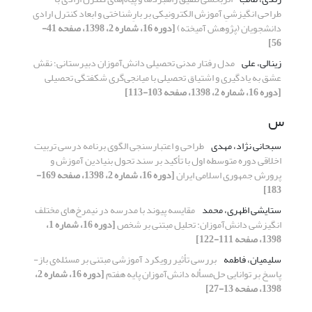
طراحی انگیزشیِ آموزش الکترونیکی بر بارِشناختی و ابعاد کنترل ارادی
دانشجویان (پژوهش آمیخته)
[دوره 16، شماره 2، 1398، صفحه 41-
56]
زینالی، علی
مدل رفتار مدنی تحصیلی دانش‌آموزان دبیرستانی؛ نقش
عشق به یادگیری و اشتیاق تحصیلی با میانجی‌گری شکفتگی تحصیلی
[دوره 16، شماره 2، 1398، صفحه 103-113]
س
سبحانی نژاد، مهدی
طراحی و اعتبارسنجی الگوی برنامه‌ درسی تربیت
‌اخلاقی دوره متوسطه اول با تأکید بر سند تحول بنیادین آموزش ‌و‌
پرورش جمهوری ‌اسلامی ‌ایران
[دوره 16، شماره 2، 1398، صفحه 169-
183]
ستایشی اظهری، محمد
مقایسه پیوند با مدرسه در نیمرخ‌های مختلف
انگیزشی دانش‌آموزان: تحلیل مبتنی بر شخص
[دوره 16، شماره 1،
1398، صفحه 111-122]
سلیمیان، فاطمه
بررسی تأثیر رویکرد آموزشی مبتنی بر مسئله‌‌ی باز-
پاسخ بر توانایی حل‌مسأله دانش‌آموزان پایه هفتم
[دوره 16، شماره 2،
1398، صفحه 13-27]