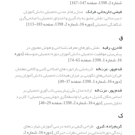
شماره 2، 1398، صفحه 147-167]
فیضی جاریحانی، فرانک
مدل رفتار مدنی تحصیلی دانش‌آموزان
دبیرستانی؛ نقش عشق به یادگیری و اشتیاق تحصیلی با میانجی‌گری
شکفتگی تحصیلی
[دوره 16، شماره 2، 1398، صفحه 103-113]
ق
قادری، رقیه
نقش باورهای معرفت‌شناختی و هوش معنوی در
پیش‌بینی موفقیت تحصیلی دانش‌آموزان دوره تحصیلی متوسطه
[دوره
16، شماره 1، 1398، صفحه 65-74]
قدم‌پور، عزت‌اله
اثربخشی بازخوردهای اصلاحی کتبی و کلامی معلمان
طی ارزشیابی‌های تکوینی بر میزان هیجانات تحصیلی دانش‌آموزان پسر
[دوره 16، شماره 1، 1398، صفحه 37-49]
قدم پور، عزت اله
ارائه مدل علّی پیش‎‌بینی تاب‌آوری تحصیلی بر
اساس مکان کنترل درونی (با واسطه‌گری خوش‌بینی تحصیلی)؛ کاربرد
تحلیل مسیر
[دوره 16، شماره 2، 1398، صفحه 29-40]
ک
کریم زاده، کبری
طراحی کیفی برنامه درسی آموزش مهارت‌های
زندگی دوره ابتدایی بر اساس نظرات خبرگان
[دوره 16، شماره 2،