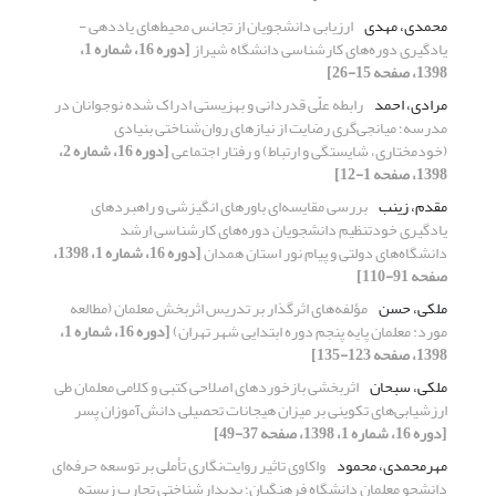
محمدی، مهدی
ارزیابی دانشجویان از تجانس محیط‌های یاددهی -
یادگیری دوره‌های کارشناسی دانشگاه شیراز
[دوره 16، شماره 1،
1398، صفحه 15-26]
مرادی، احمد
رابطه علّی قدردانی و بهزیستی ادراک شده نوجوانان در
مدرسه؛ میانجی‌گری رضایت از نیازهای روان‌شناختی بنیادی
(خودمختاری، شایستگی و ارتباط) و رفتار اجتماعی
[دوره 16، شماره 2،
1398، صفحه 1-12]
مقدم، زینب
بررسی مقایسه‌ای باورهای انگیزشی و راهبردهای
یادگیری خودتنظیم دانشجویان دوره‌های کارشناسی ارشد
دانشگاه‌های دولتی و پیام نور استان همدان
[دوره 16، شماره 1، 1398،
صفحه 91-110]
ملکی، حسن
مؤلفه‌های اثرگذار بر تدریس اثربخش معلمان (مطالعه
مورد: معلمان پایه پنجم دوره ابتدایی شهر تهران)
[دوره 16، شماره 1،
1398، صفحه 123-135]
ملکی، سبحان
اثربخشی بازخوردهای اصلاحی کتبی و کلامی معلمان طی
ارزشیابی‌های تکوینی بر میزان هیجانات تحصیلی دانش‌آموزان پسر
[دوره 16، شماره 1، 1398، صفحه 37-49]
مهرمحمدی، محمود
واکاوی تاثیر روایت‌نگاری تأملی بر توسعه حرفه‌ای
دانشجو معلمان دانشگاه فرهنگیان؛ پدیدارشناختی تجارب زیسته