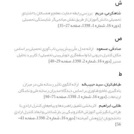
ش
شاهکرمی، مریم
بررسی رابطه حمایت معلم و همسالان با اشتیاق
تحصیلی دانش‌آموزان از طریق نقش میانجی‌گر شایستگی تحصیلی
[دوره 16، شماره 1، 1398، صفحه 27-35]
ص
صادقی، مسعود
ارائه مدل علّی پیش‎‌بینی تاب‌آوری تحصیلی بر اساس
مکان کنترل درونی (با واسطه‌گری خوش‌بینی تحصیلی)؛ کاربرد تحلیل
مسیر
[دوره 16، شماره 2، 1398، صفحه 29-40]
ط
طباطبائیان، سید حبیب‌اله
ارائه الگوی تاثیر رسانه ملی در میزان
یادگیری علم و فناوری بر اساس دیدگاه مدیران رسانه ملی و نخبگان
ارتباطات
[دوره 16، شماره 1، 1398، صفحه 75-90]
طلایی، ابراهیم
اثربخشی تلفیق راهبردها و پیام‌های کنترل ارادی با
طراحی انگیزشیِ آموزش الکترونیکی بر بارِشناختی و ابعاد کنترل ارادی
دانشجویان (پژوهش آمیخته)
[دوره 16، شماره 2، 1398، صفحه 41-
56]