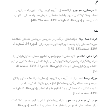
غ
غلامرضایی، سیمین
ارائه مدل علّی پیش‎‌بینی تاب‌آوری تحصیلی بر
اساس مکان کنترل درونی (با واسطه‌گری خوش‌بینی تحصیلی)؛ کاربرد
تحلیل مسیر
[دوره 16، شماره 2، 1398، صفحه 29-40]
ف
فرجادمند، لیلا
مؤلفه‌های اثرگذار بر تدریس اثربخش معلمان (مطالعه
مورد: معلمان پایه پنجم دوره ابتدایی شهر تهران)
[دوره 16، شماره 1،
1398، صفحه 123-135]
فردانش، هاشم
اثربخشی تلفیق راهبردها و پیام‌های کنترل ارادی با
طراحی انگیزشیِ آموزش الکترونیکی بر بارِشناختی و ابعاد کنترل ارادی
دانشجویان (پژوهش آمیخته)
[دوره 16، شماره 2، 1398، صفحه 41-
56]
فرزادی، فاطمه
رابطه علّی قدردانی و بهزیستی ادراک شده نوجوانان
در مدرسه؛ میانجی‌گری رضایت از نیازهای روان‌شناختی بنیادی
(خودمختاری، شایستگی و ارتباط) و رفتار اجتماعی
[دوره 16، شماره 2،
1398، صفحه 1-12]
فرمهینی فراهانی، محسن
طراحی و اعتباربخشی الگوی مدیریتِ کیفیت
برای فعالیت‌های آموزشی اعضای هیات علمی دانشگاه‌ها
[دوره 16،