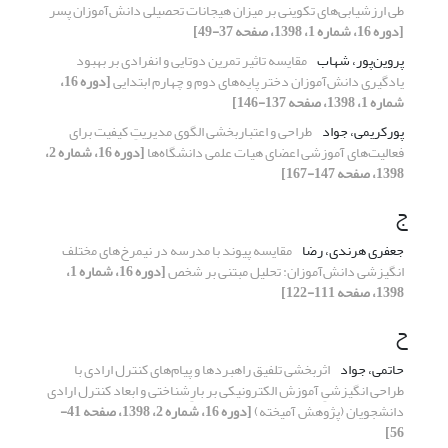
طی ارزشیابی‌های تکوینی بر میزان هیجانات تحصیلی دانش‌آموزان پسر
[دوره 16، شماره 1، 1398، صفحه 37-49]
پروین‌پور، شهاب
مقایسه تاثیر تمرین دوتایی و انفرادی بر بهبود
یادگیری دانش‌آموزان دختر پایه‌های دوم و چهارم ابتدایی
[دوره 16،
شماره 1، 1398، صفحه 137-146]
پورکریمی، جواد
طراحی و اعتباربخشی الگوی مدیریتِ کیفیت برای
فعالیت‌های آموزشی اعضای هیات علمی دانشگاه‌ها
[دوره 16، شماره 2،
1398، صفحه 147-167]
ج
جعفری هرندی، رضا
مقایسه پیوند با مدرسه در نیمرخ‌های مختلف
انگیزشی دانش‌آموزان: تحلیل مبتنی بر شخص
[دوره 16، شماره 1،
1398، صفحه 111-122]
ح
حاتمی، جواد
اثربخشی تلفیق راهبردها و پیام‌های کنترل ارادی با
طراحی انگیزشیِ آموزش الکترونیکی بر بارِشناختی و ابعاد کنترل ارادی
دانشجویان (پژوهش آمیخته)
[دوره 16، شماره 2، 1398، صفحه 41-
56]