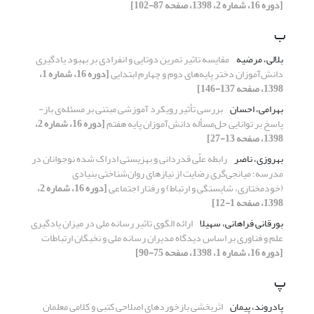
[دوره 16، شماره 2، 1398، صفحه 87-102]
ب
بلالی، مرضیه
مقایسه تاثیر تمرین دوتایی و انفرادی بر بهبود یادگیری
دانش‌آموزان دختر پایه‌های دوم و چهارم ابتدایی
[دوره 16، شماره 1،
1398، صفحه 137-146]
بهرامی، احسان
بررسی تأثیر رویکرد آموزشی مبتنی بر مسئله‌‌ی باز-
پاسخ بر توانایی حل‌مسأله دانش‌آموزان پایه هفتم
[دوره 16، شماره 2،
1398، صفحه 13-27]
بهروزی، ناصر
رابطه علّی قدردانی و بهزیستی ادراک شده نوجوانان در
مدرسه؛ میانجی‌گری رضایت از نیازهای روان‌شناختی بنیادی
(خودمختاری، شایستگی و ارتباط) و رفتار اجتماعی
[دوره 16، شماره 2،
1398، صفحه 1-12]
بورقانی فراهانی، سهیلا
ارائه الگوی تاثیر رسانه ملی در میزان یادگیری
علم و فناوری بر اساس دیدگاه مدیران رسانه ملی و نخبگان ارتباطات
[دوره 16، شماره 1، 1398، صفحه 75-90]
پ
پادروند، پیمان
اثربخشی بازخوردهای اصلاحی کتبی و کلامی معلمان