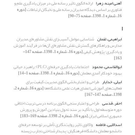
آهنی امینه، زهرا
ارائه الگوی تاثیر رسانه ملی در میزان یادگیری علم و
فناوری بر اساس دیدگاه مدیران رسانه ملی و نخبگان ارتباطات
[دوره
16، شماره 1، 1398، صفحه 75-90]
ا
ابراهیمی، لقمان
شناسایی عوامل آسیب‌زای نقش مشاوره‌ای مدیران
مدارس و راهکارهای گسترش نقش مشاوره‌ای آن‌ها در فرآیند آموزش
و یادگیری: پژوهش کیفی
[دوره 16، شماره 1، 1398، صفحه 147-
163]
ابوالقاسمی، محمود
اجتماعات یادگیری حرفه‌ای (PLC): راهبرد حیاتی
بهبود خودکارآمدی معلمان
[دوره 16، شماره 1، 1398، صفحه 1-14]
ابیلی، خدایار
طراحی و اعتباربخشی الگوی مدیریتِ کیفیت برای
فعالیت‌های آموزشی اعضای هیات علمی دانشگاه‌ها
[دوره 16، شماره 2،
1398، صفحه 147-167]
احقر، قدسی
طراحی و اعتبارسنجی الگوی برنامه‌ درسی تربیت ‌اخلاقی
دوره متوسطه اول با تأکید بر سند تحول بنیادین آموزش ‌و‌ پرورش
جمهوری ‌اسلامی ‌ایران
[دوره 16، شماره 2، 1398، صفحه 169-183]
اسداللهی، فاطمه
واکاوی تاثیر روایت‌نگاری تأملی بر توسعه حرفه‌ای
دانشجو معلمان دانشگاه فرهنگیان؛ پدیدارشناختی تجارب زیسته