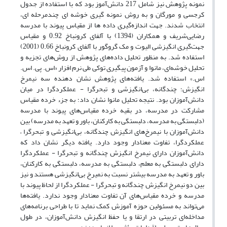
نمونه پژوهش نیز شامل 217 دانش‌آموز بود که با استفاده از جدول
کرجسی و مورگان و به روش نمونه گیری خوشه ای چندمرحله ای،
انتخاب شدند. جهت اندازه‌گیری داده ها از مقیاس پیوند با مدرسه
رضایی‌شریف و همکاران (1394) با آلفای کرونباخ 0.92 و مقیاس
جهت‌گیری انگیزشی الیوت و مک گروگور با آلفای کرونباخ 0.66 (2001)
استفاده شد. به منظور تحلیل داده‌های پژوهش از روش‌های تجزیه و
تحلیل خوشه‌ای، مانوا و آزمون پیگیری توکی طی نرم افزار «اس. پی. اس.
اس.» استفاده شد. یافته‌های پژوهش نشان دهنده سه نیمرخ
انگیزش؛ چندگانه، بی‌انگیزشی و تبحرگرا - عملکردگرا در میان
دانش‌آموزان بود. نتیجه تحلیل مانوا نشان داد؛ به جزء خرده مقیاس
مشارکت در مدرسه، در بقیه خرده مقیاس‌های پیوند با مدرسه
(دلبستگی به مدرسه، دلبستگی به کارکنان، باور و تعهد به مدرسه) بین
دانش‌آموزان با نیمرخ‌های انگیزش چندگانه، بی‌انگیزشی و تبحرگرا –
عملکردگرا، تفاوت معنادار وجود دارد. یافته دیگر نشان داد که
دانش‌آموزان دارای نیمرخ انگیزش چندگانه و تبحرگرا - عملکردگرا
دارای دلبستگی به معلم، دلبستگی به مدرسه، دلبستگی به کارکنان،
باور و تعهد به مدرسه بیشتر نسبت به نمیرخ بی‌انگیزشی هستند و نیز
بین دو نیمرخ انگیزش چندگانه و تبحرگرا - عملکردگرا از لحاظ پیوند با
مدرسه و خرده مقیاس‌های آن تفاوت معنادار وجود ندارد. یافته‌ها
می‌تواند به مسئولین حوزه آموزش کمک نماید تا با طراحی برنامه‌های
مداخله‌ای تربیتی در ارتقا و یا حفظ انگیزش دانش‌آموزان، در طول