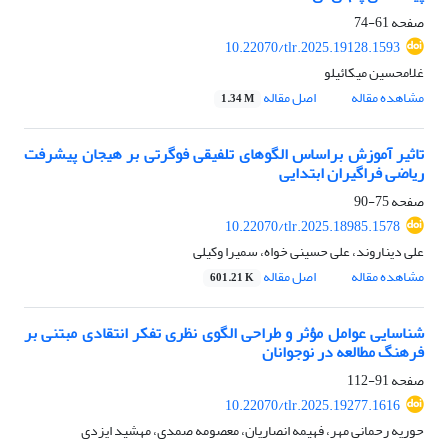
صفحه
61-74
10.22070/tlr.2025.19128.1593
غلامحسین میکائیلو
مشاهده مقاله
اصل مقاله
1.34 M
تاثیر آموزش براساس الگوهای تلفیقی فوگرتی بر هیجان پیشرفت
ریاضی فراگیران ابتدایی
صفحه
75-90
10.22070/tlr.2025.18985.1578
علی دیناروند، علی حسینی خواه، سمیرا وکیلی
مشاهده مقاله
اصل مقاله
601.21 K
شناسایی عوامل مؤثر و طراحی الگوی نظری تفکر انتقادی مبتنی بر
فرهنگ مطالعه در نوجوانان
صفحه
91-112
10.22070/tlr.2025.19277.1616
حوریه رحمانی مهر، فهیمه انصاریان، معصومه صمدی، مهشید ایزدی