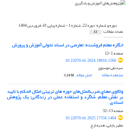
دوره و شماره:
دوره 22، شماره 1 - شماره پیاپی 41، فروردین 1404
تعداد مقالات:
12
انگاره معلم فروشنده: تعارضی در اسناد تحولی آموزش و پرورش
صفحه
1-12
10.22070/tlr.2024.18816.1560
سیدنقی موسوی
مشاهده مقاله
اصل مقاله
1.24 M
واکاوی معنای ضرب‌المثل‌های حوزه های تربیتی امثال الحکم با تایید
بر نقش معلّم، شاگرد و استفاده عملی در زندگانی: یک پژوهش
اسنادی
صفحه
13-32
10.22070/tlr.2025.17556.1404
مظهر بابایی، هدیه ازغ