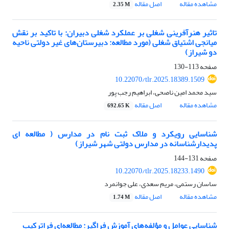
مشاهده مقاله
اصل مقاله
2.35 M
تاثیر هنرآفرینی شغلی بر عملکرد شغلی دبیران: با تاکید بر نقش
میانجی اشتیاق شغلی (مورد مطالعه: دبیرستان‌های غیر دولتی ناحیه
دو شیراز)
صفحه
113-130
10.22070/tlr.2025.18389.1509
سید محمد امین ناصحی، ابراهیم رجب پور
مشاهده مقاله
اصل مقاله
692.65 K
شناسایی رویکرد و ملاک ثبت نام در مدارس ( مطالعه ای
پدیدارشناسانه در مدارس دولتی شهر شیراز)
صفحه
131-144
10.22070/tlr.2025.18233.1490
ساسان رستمی، مریم سعدی، علی جوانمرد
مشاهده مقاله
اصل مقاله
1.74 M
شناسایی عوامل و مؤلفه‌های آموزش فراگیر: مطالعه‌ای فراترکیب