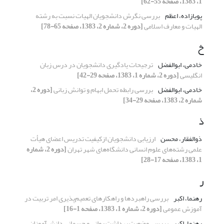
1، 1383، صفحه 55-62]
پویازاده، اعظم
بررسی نگرش دانشجویان الهیات نسبت به رشته
الهیات و معارف اسلامی
[دوره 2، شماره 2، 1383، صفحه 65-78]
خ
خادمی، ابوالفضل
ترجیحات یادگیری دانشجویان در درس زبان
انگلیسی
[دوره 2، شماره 1، 1383، صفحه 29-42]
خادمی، ابوالفضل
بررسی رابطه تحمل ابهام و توانش زبانی
[دوره 2،
شماره 2، 1383، صفحه 29-34]
ذ
ذوالفقار، محسن
ارزیابی دانشجویان ازکیفیت تدریس اعضای هیأت‌
علمی رشته‌های علوم انسانی دانشگاه‌های شهر تهران
[دوره 2، شماره
1، 1383، صفحه 17-28]
ر
رهنما، اکبر
بررسی راهبردها و راهکارهای تعمیم‌پذیری امر تربیت در
آموزش عمومی
[دوره 2، شماره 1، 1383، صفحه 1-16]
رهنما، اکبر
بررسی وضعیت بهداشت روانی و جسمانی دانش‌آموزان