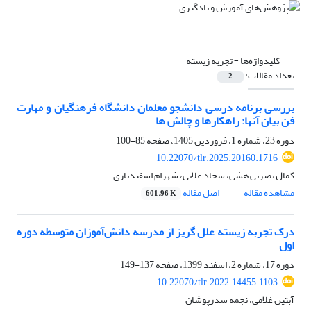
کلیدواژه‌ها =
تجربه زیسته
تعداد مقالات:
2
بررسی برنامه درسی دانشجو معلمان دانشگاه فرهنگیان و مهارت
فن بیان آنها: راهکارها و چالش ها
دوره 23، شماره 1، فروردین 1405، صفحه
85-100
10.22070/tlr.2025.20160.1716
کمال نصرتی هشی، سجاد علایی، شهرام اسفندیاری
مشاهده مقاله
اصل مقاله
601.96 K
درک تجربه زیسته علل گریز از مدرسه دانش‌آموزان متوسطه دوره
اول
دوره 17، شماره 2، اسفند 1399، صفحه
137-149
10.22070/tlr.2022.14455.1103
آبتین غلامی، نجمه سدرپوشان