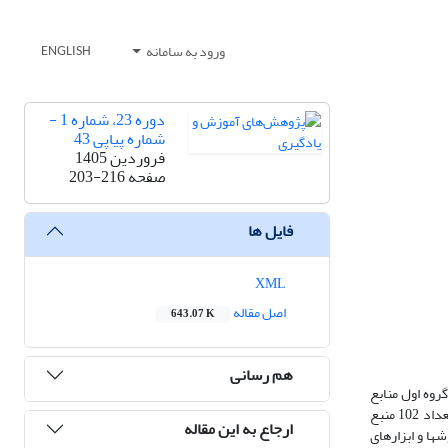
ورود به سامانه
ENGLISH
دوره 23، شماره 1 -
شماره پیاپی 43
فروردین 1405
صفحه
203-216
فایل ها
XML
اصل مقاله
643.07 K
هم رسانی
روه اول منابع
اطلاعاتی سه گانه(شامل: کتابها، مقالات و پایاننامه ها) و ب) گروه دوم شامل خِبرگان متخصصین آگاه به موضوع پژوهش می باشند. جامعه آماری بخش اول شامل تعداد 102 منبع
ارجاع به این مقاله
ع نظری انتخاب شدند. روشها و ابزارهای