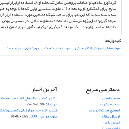
گردآوری دادهها و اطلاعات پژوهش شامل کتابخانه ای (با استفاده از ابزار فیشبرد
سه دسته شدند؛که این تمها برای ساخت شبکه مضامین مورد استفاده قرار گر
نتیجه گیری: مدل پژوهش نشان داد تعداد نُه مقوله شامل: در دسترس بودن - پ
– خطاها-تناسب و ارتباط - لذت و انعطاف پذیری در کیفیت آموزشهای ضمن خدمت
کلیدواژه‌ها
مولفه های آموزش الکترونیکی
مولفه های کیفیت
دوره های ضمن خدمت
دسترسی سریع
آخرین اخبار
صفحه اصلی
مشابهت‌یابی مقاله‌های نشریه در ساما
درباره نشریه
ایرانداک
1399-09-25
اعضای هیات تحریریه
کسب رتبه «ب» در ارزیابی کمیسیون نش
ارسال مقاله
علوم در سال 1398
1399-07-01
تماس با ما
نقشه سایت