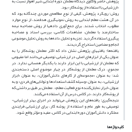
پژوهش حاضر واکاوی دیدگاه معلمان دوره ابتدایی شهر اهواز نسبت به
«ارزشیابی با استفاده از پوشه‌کار» بود.
روش: رویکرد پژوهش، کیفی از نوع مطالعه‌ی موردی چندگانه بود که
در آن هشت معلم ابتدایی به ‌روش نمونه‏گیری هدفمند، از نوع موارد
مطلوب، انتخاب شدند. برای جمع‌آوری داده‏ها از روش مصاحبه نیمه
ساختارمند با معلمان، مشاهدات کلاسی، بررسی اسناد و مصاحبه
پیگیری استفاده گردید. تجزیه و تحلیل داده‌ها به روش تحلیل موضوعی
انجام و مضامین استخراج گردیدند.
یافته‌ها: یافته‎های پژوهش نشان داد که اکثر معلمان پوشه‌کار را به
عنوان یکی از ابزارهای اصلی در ارزشیابی توصیفی می‌دانند اما مفهومی
که معلمان از ارزشیابی با این ابزار دارند با یکدیگر همسانی ندارد. در
مجموع، درک معلمان از پوشه‌کار در چهار موضوع اصلی دسته‌بندی
شد: به عنوان «مجموعه‌ای از کارهای دانش‌آموزان»، به عنوان «ابزار
ارزشیابی»، به عنوان «وسیله کشف استعدادها و توانایی‌های فردی» و به
عنوان «ابزار نمایان‌کننده نوع فعالیت معلم». معلمان بر طبق برداشتی که
از پوشه‌کار دارند، در کلاس درس از آن استفاده می‌کنند.
نتیجه‌گیری: یافته‌های این پژوهش می‌تواند در اجرای بهتر ارزشیابی-
توصیفی به طور عام و استفاده از پوشه کار، برای ارزشیابی فرایندی
عملکرد دانش‌آموزان دوره ابتدایی در کلاس، مفید و مؤثر واقع شود.
کلیدواژه‌ها