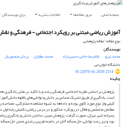
صفحه اصلی
مرور مقاله‌ها
اطلاعات نشریه
برای نویسندگان
آموزش ریاضی مبتنی بر رویکرد اجتماعی - فرهنگی و نقش 
نوع مقاله : مقاله پژوهشی
نویسندگان
محمد نیرو
غلامرضا حاجی‌ حسین‌نژاد
محمد عطاران
یزدان منصوریان
دانشگاه خوارزمی
10.22070/tlr.2020.2514
چکیده
پژوهش بر اساس نظریه اجتماعی– فرهنگی رشد و با تاکید بر نقش یادگیری همیار
است. یادگیری از طریق تشریک مساعی بر دانش و توانایی‌های بالقوه دانش‌آموز 
کیفی واز نوع مورد کاوی بوده و داده‌ها به شیوه مشاهده مشارکتی، مصاحبه 
پسرانه شهر تهران، صورت گرفت. پژوهش مبین، ساختن دانش و یادگیری ریاضی د
بود و نیز رشد توانایی حلّ مسأله آنان در دامنه تقریبی رشدی ضمن حلّ مسأله گر