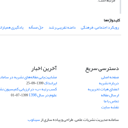
مرتبط است.
کلیدواژه‌ها
رویکرد اجتماعی – فرهنگی
دامنه تقریبی رشد
حلّ مسأله
یادگیری همیاران
دسترسی سریع
آخرین اخبار
صفحه اصلی
مشابهت‌یابی مقاله‌های نشریه در ساما
درباره نشریه
ایرانداک
1399-09-25
اعضای هیات تحریریه
کسب رتبه «ب» در ارزیابی کمیسیون نش
ارسال مقاله
علوم در سال 1398
1399-07-01
تماس با ما
نقشه سایت
سامانه مدیریت نشریات علمی.
طراحی و پیاده سازی از
سیناوب