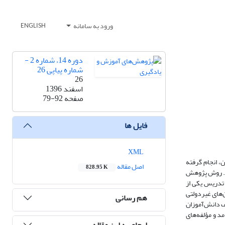
ورود به سامانه
ENGLISH
دوره 14، شماره 2 -
شماره پیاپی 26
26
اسفند 1396
صفحه
79-92
فایل ها
XML
، انجام گرفته
اصل مقاله
828.95 K
ست. روش پژوهش
 تدریس یکی از
ت آمد. پژوهش در کلاسی 20 نفره در یکی از دبیرستان‌های غیردولتی
هم رسانی
 دانش‌آموزان‌
مد و مؤلفه‌های
ارجاع به این مقاله