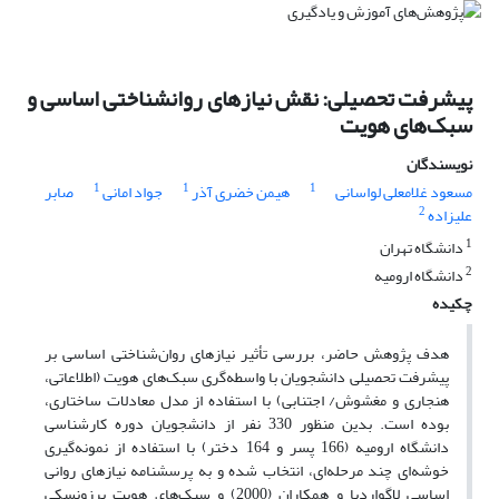
پیشرفت تحصیلی: نقش نیازهای روانشناختی اساسی و
سبک‌های هویت
نویسندگان
1
1
1
مسعود غلامعلی لواسانی
هیمن خضری آذر
جواد امانی
صابر
2
علیزاده
1
دانشگاه تهران
2
دانشگاه ارومیه
چکیده
هدف پژوهش حاضر، بررسی تأثیر نیازهای روان‌شناختی اساسی بر
پیشرفت تحصیلی دانشجویان با واسطه‌گری سبک‌‌های هویت (اطلاعاتی،
هنجاری و مغشوش/ اجتنابی) با استفاده از مدل معادلات ‌ساختاری،
بوده است. بدین منظور 330 نفر از دانشجویان دوره کارشناسی
دانشگاه ارومیه (166 پسر و 164 دختر) با استفاده از نمونه‌گیری
خوشه‌ای چند مرحله‌ای، انتخاب شده و به پرسشنامه نیازهای روانی
اساسی لاگواردیا و همکاران (2000) و سبک‌های هویت برزونسکی