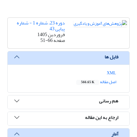
دوره 23، شماره 1 - شماره
پیاپی 43
فروردین 1405
صفحه
51-66
فایل ها
XML
اصل مقاله
566.65 K
هم رسانی
ارجاع به این مقاله
آمار