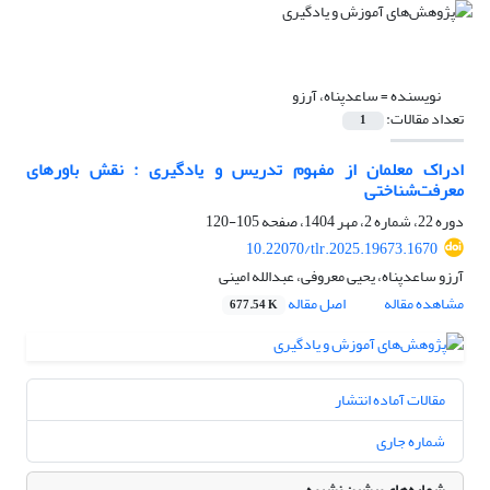
نویسنده =
ساعدپناه، آرزو
تعداد مقالات:
1
ادراک معلمان از مفهوم تدریس ‌و یادگیری : نقش باورهای
معرفت‌شناختی
دوره 22، شماره 2، مهر 1404، صفحه
105-120
10.22070/tlr.2025.19673.1670
آرزو ساعدپناه، یحیی معروفی، عبدالله امینی
مشاهده مقاله
اصل مقاله
677.54 K
مقالات آماده انتشار
شماره جاری
شماره‌های پیشین نشریه